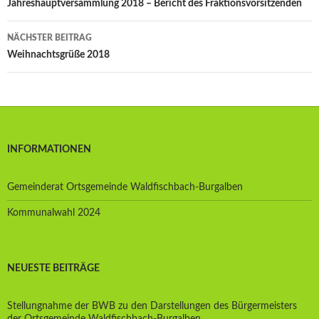
Beitrags-
Jahreshauptversammlung 2018 – Bericht des Fraktionsvorsitzenden
Navigation
NÄCHSTER BEITRAG
Weihnachtsgrüße 2018
INFORMATIONEN
Gemeinderat Ortsgemeinde Waldfischbach-Burgalben
Kommunalwahl 2024
NEUESTE BEITRÄGE
Stellungnahme der BWB zu den Darstellungen des Bürgermeisters
der Ortsgemeinde Waldfischbach-Burgalben