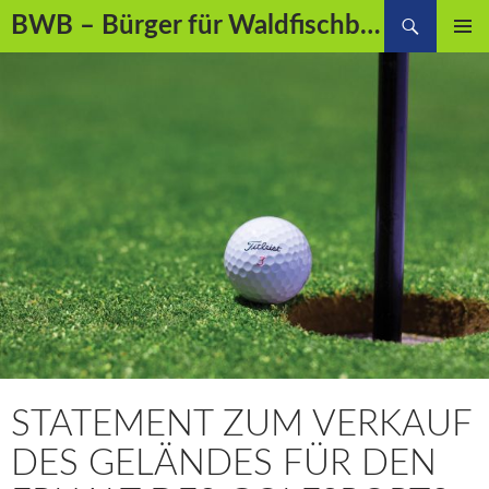
Suchen
BWB – Bürger für Waldfischbach-Burgalben e.V.
SPRINGE
PRIMÄR
ZUM
MENÜ
INHALT
STATEMENT ZUM VERKAUF
DES GELÄNDES FÜR DEN